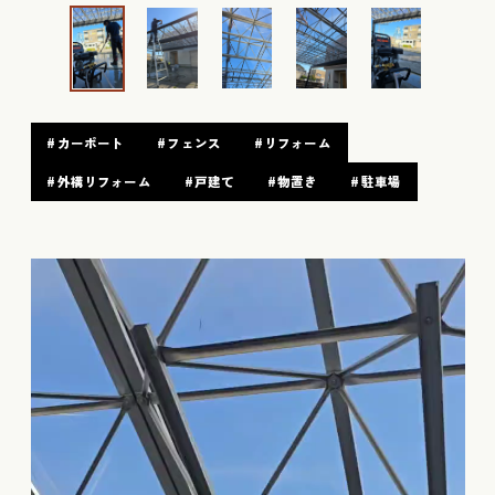
#カーポート
#フェンス
#リフォーム
#外構リフォーム
#戸建て
#物置き
#駐車場
動
画
プ
レ
ー
ヤ
ー