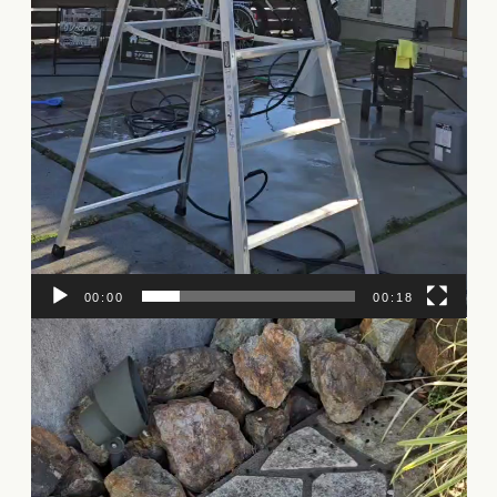
00:00
00:18
動
画
プ
レ
ー
ヤ
ー