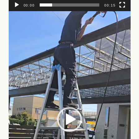
00:00
00:15
動
画
プ
レ
ー
ヤ
ー